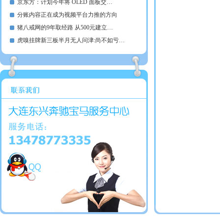
京东方：计划今年将 OLED 面板交…
分账内容正在成为视频平台力推的方向
猪八戒网的9年取经路 从500元建立…
虎嗅挂牌新三板半月无人问津:尚不如亏…