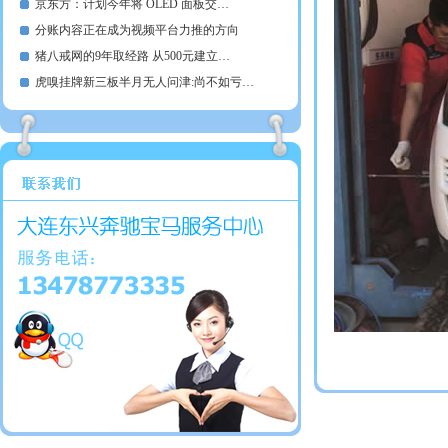
京东方：计划今年将 OLED 面板交…
分账内容正在成为视频平台力推的方向
猪八戒网的9年取经路 从500元建立…
虎嗅挂牌新三板半月无人问津:尚不如亏…